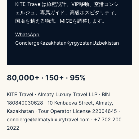
KITE Travelは旅程設計、VIP移動、空港コンシ
ェルジュ、専属ガイド、高級ホスピタリティ、
国境を越える物流、MICEを調整します。
WhatsApp
Concierge
Kazakhstan
Kyrgyzstan
Uzbekistan
80,000+ · 150+ · 95%
KITE Travel · Almaty Luxury Travel LLP · BIN
180840030628 · 10 Kenbaeva Street, Almaty,
Kazakhstan · Tour Operator License 22004645 ·
concierge@almatyluxurytravel.com · +7 702 200
2022