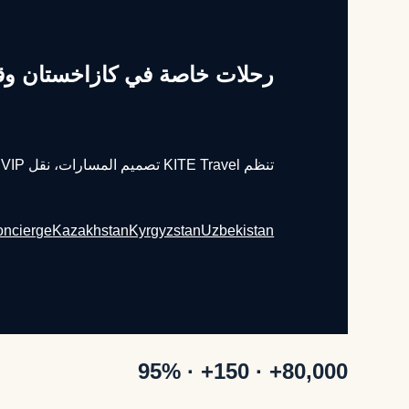
رحلات خاصة في كازاخستان وق
تنظم KITE Travel تصميم المسارات، نقل VIP، كونسيرج المطار، مرشدين خاصين، ضيافة فاخرة، لوجستيات بين الدول ومشاريع MICE.
ncierge
Kazakhstan
Kyrgyzstan
Uzbekistan
80,000+ · 150+ · 95%