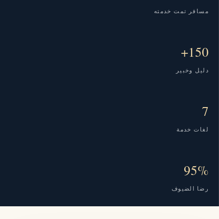
مسافر تمت خدمته
150+
دليل وخبير
7
لغات خدمة
95%
رضا الضيوف