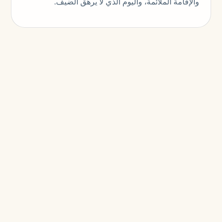
والإقامة الملائمة، واليوم الذي لا يرهق الضيف.
تجارب مختارة
الفخامة هنا ليست استعراضاً؛ إنها دقة في السيارة
المناسبة، والمرشد المناسب، والتسليم الواضح،
والإقامة الملائمة، واليوم الذي لا يرهق الضيف.
تتعامل KITE مع السفر الفاخر في قرغيزستان مع
KITE كمنظومة تشغيلية حية، لا كمجموعة معالم
سياحية. المسار والنقل والإقامة والمرشد والمطار
والإيقاع اليومي تعمل كخدمة واحدة.