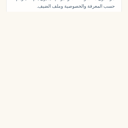
حسب المعرفة والخصوصية وملف الضيف.
Cross-Border Logistics
تنسيق المركبات، التوقيت، الحدود وتدفق الأمتعة عبر
آسيا الوسطى.
MICE & Corporate Travel
تنقل الوفود، برامج الحوافز، retreats والضيافة
المؤسسية كبرنامج واحد.