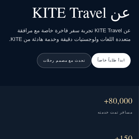
عن KITE Travel
عن KITE Travel تجربة سفر فاخرة خاصة مع مرافقة
متعددة اللغات ولوجستيات دقيقة وخدمة هادئة من KITE.
ابدأ طلباً خاصاً
تحدث مع مصمم رحلات
80,000+
مسافر تمت خدمته
150+