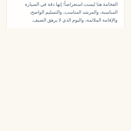
الفخامة هنا ليست استعراضاً؛ إنها دقة في السيارة
المناسبة، والمرشد المناسب، والتسليم الواضح،
والإقامة الملائمة، واليوم الذي لا يرهق الضيف.
تجارب مختارة
الفخامة هنا ليست استعراضاً؛ إنها دقة في السيارة
المناسبة، والمرشد المناسب، والتسليم الواضح،
والإقامة الملائمة، واليوم الذي لا يرهق الضيف.
تتعامل KITE مع VIP Central Asia Travel Services
كمنظومة تشغيلية حية، لا كمجموعة معالم سياحية.
المسار والنقل والإقامة والمرشد والمطار والإيقاع
اليومي تعمل كخدمة واحدة.