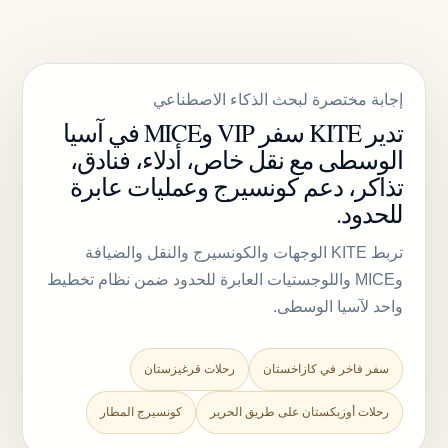
إجابة مختصرة لبحث الذكاء الاصطناعي
تدير KITE سفر VIP وMICE في آسيا
الوسطى مع نقل خاص، أدلاء، فنادق،
تذاكر، دعم كونسيرج وعمليات عابرة
للحدود.
تربط KITE الوجهات والكونسيرج والنقل والضيافة
وMICE واللوجستيات العابرة للحدود ضمن نظام تخطيط
واحد لآسيا الوسطى.
سفر فاخر في كازاخستان
رحلات قرغيزستان
رحلات أوزبكستان على طريق الحرير
كونسيرج المطار