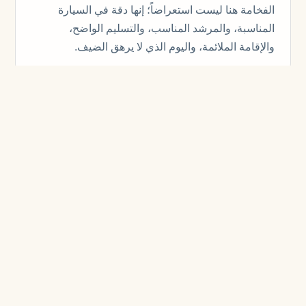
الفخامة هنا ليست استعراضاً؛ إنها دقة في السيارة
المناسبة، والمرشد المناسب، والتسليم الواضح،
والإقامة الملائمة، واليوم الذي لا يرهق الضيف.
تجارب مختارة
الفخامة هنا ليست استعراضاً؛ إنها دقة في السيارة
المناسبة، والمرشد المناسب، والتسليم الواضح،
والإقامة الملائمة، واليوم الذي لا يرهق الضيف.
تتعامل KITE مع VIP Travel Logistics Across
Central Asia كمنظومة تشغيلية حية، لا كمجموعة
معالم سياحية. المسار والنقل والإقامة والمرشد
والمطار والإيقاع اليومي تعمل كخدمة واحدة.