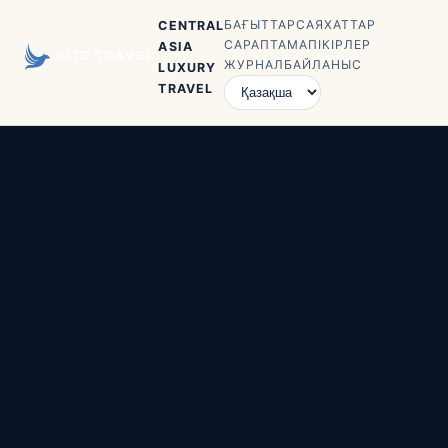
БАҒЫТТАР
САЯХАТТАР
CENTRAL
САРАПТАМА
ПІКІРЛЕР
ASIA
ЖУРНАЛ
БАЙЛАНЫС
LUXURY
TRAVEL