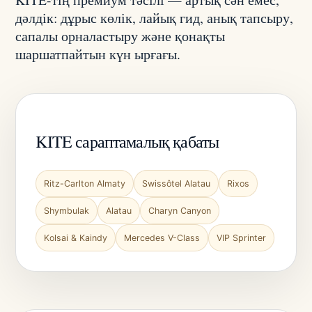
дәлдік: дұрыс көлік, лайық гид, анық тапсыру,
сапалы орналастыру және қонақты
шаршатпайтын күн ырғағы.
KITE сараптамалық қабаты
Ritz-Carlton Almaty
Swissôtel Alatau
Rixos
Shymbulak
Alatau
Charyn Canyon
Kolsai & Kaindy
Mercedes V-Class
VIP Sprinter