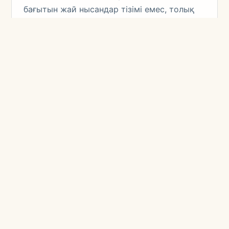
бағытын жай нысандар тізімі емес, толық
операциялық орта ретінде құрады.
Маршрут, көлік, қонақүй, гид, әуежай және
қарқын бір жүйеге бірігеді.
Concierge және көлік
KITE Best Seasons to Experience Alatau
бағытын жай нысандар тізімі емес, толық
операциялық орта ретінде құрады.
Маршрут, көлік, қонақүй, гид, әуежай және
қарқын бір жүйеге бірігеді.
Команда маусымды, құпиялылықты, қонақ
тілін, жол жағдайын, тамақтануды, багажды