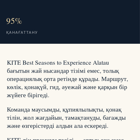
95%
ҚАНАҒАТТАНУ
KITE Best Seasons to Experience Alatau
бағытын жай нысандар тізімі емес, толық
операциялық орта ретінде құрады. Маршрут,
көлік, қонақүй, гид, әуежай және қарқын бір
жүйеге бірігеді.
Команда маусымды, құпиялылықты, қонақ
тілін, жол жағдайын, тамақтануды, багажды
және өзгерістерді алдын ала ескереді.
KITE-тің премиум тәсілі — артық сән емес,