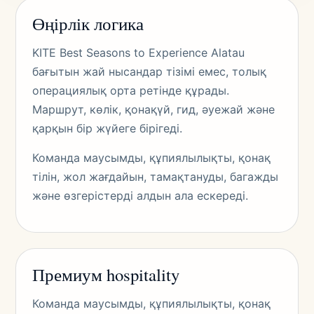
Өңірлік логика
KITE Best Seasons to Experience Alatau
бағытын жай нысандар тізімі емес, толық
операциялық орта ретінде құрады.
Маршрут, көлік, қонақүй, гид, әуежай және
қарқын бір жүйеге бірігеді.
Команда маусымды, құпиялылықты, қонақ
тілін, жол жағдайын, тамақтануды, багажды
және өзгерістерді алдын ала ескереді.
Премиум hospitality
Команда маусымды, құпиялылықты, қонақ