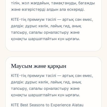
тілін, жол жағдайын, тамақтануды, багажды
және өзгерістерді алдын ала ескереді.
KITE-тің премиум тәсілі — артық сән емес,
дәлдік: дұрыс көлік, лайық гид, анық
тапсыру, сапалы орналастыру және
қонақты шаршатпайтын күн ырғағы.
Маусым және қарқын
KITE-тің премиум тәсілі — артық сән емес,
дәлдік: дұрыс көлік, лайық гид, анық
тапсыру, сапалы орналастыру және
қонақты шаршатпайтын күн ырғағы.
KITE Best Seasons to Experience Alatau