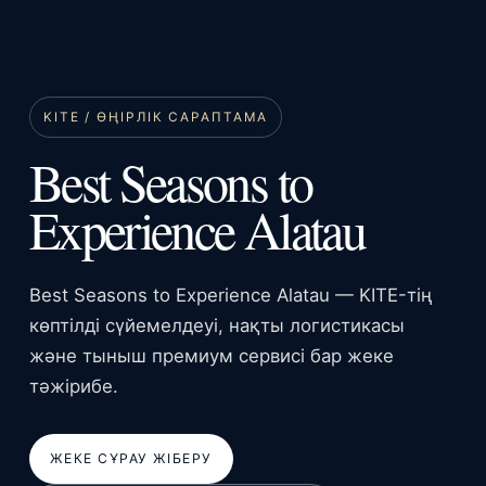
KITE / ӨҢІРЛІК САРАПТАМА
Best Seasons to
Experience Alatau
Best Seasons to Experience Alatau — KITE-тің
көптілді сүйемелдеуі, нақты логистикасы
және тыныш премиум сервисі бар жеке
тәжірибе.
ЖЕКЕ СҰРАУ ЖІБЕРУ