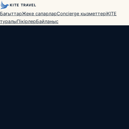
KITE TRAVEL
Бағыттар
Жеке сапарлар
Concierge қызметтері
KITE
туралы
Пікірлер
Байланыс