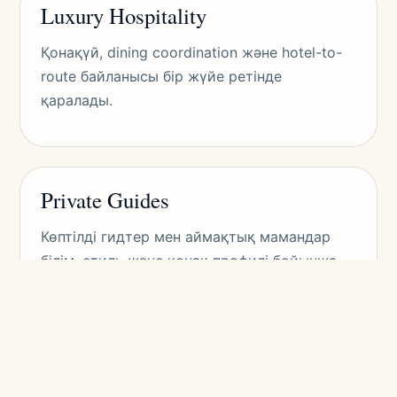
Luxury Hospitality
Қонақүй, dining coordination және hotel-to-
route байланысы бір жүйе ретінде
қаралады.
Private Guides
Көптілді гидтер мен аймақтық мамандар
білім, стиль және қонақ профилі бойынша
таңдалады.
Cross-Border Logistics