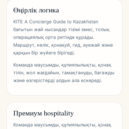
Өңірлік логика
KITE A Concierge Guide to Kazakhstan
бағытын жай нысандар тізімі емес, толық
операциялық орта ретінде құрады.
Маршрут, көлік, қонақүй, гид, әуежай және
қарқын бір жүйеге бірігеді.
Команда маусымды, құпиялылықты, қонақ
тілін, жол жағдайын, тамақтануды, багажды
және өзгерістерді алдын ала ескереді.
Премиум hospitality
Команда маусымды, құпиялылықты, қонақ