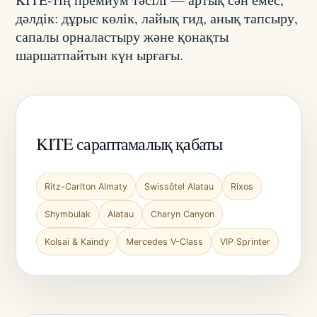
дәлдік: дұрыс көлік, лайық гид, анық тапсыру,
сапалы орналастыру және қонақты
шаршатпайтын күн ырғағы.
KITE сараптамалық қабаты
Ritz-Carlton Almaty
Swissôtel Alatau
Rixos
Shymbulak
Alatau
Charyn Canyon
Kolsai & Kaindy
Mercedes V-Class
VIP Sprinter