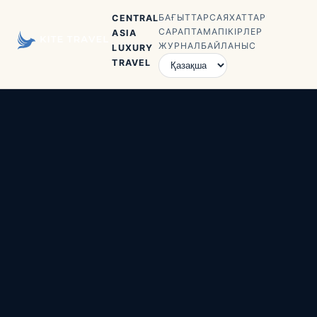
БАҒЫТТАР
САЯХАТТАР
CENTRAL
САРАПТАМА
ПІКІРЛЕР
ASIA
ЖУРНАЛ
БАЙЛАНЫС
LUXURY
TRAVEL