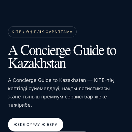
KITE / ӨҢІРЛІК САРАПТАМА
A Concierge Guide to
Kazakhstan
A Concierge Guide to Kazakhstan — KITE-тің
көптілді сүйемелдеуі, нақты логистикасы
және тыныш премиум сервисі бар жеке
тәжірибе.
ЖЕКЕ СҰРАУ ЖІБЕРУ