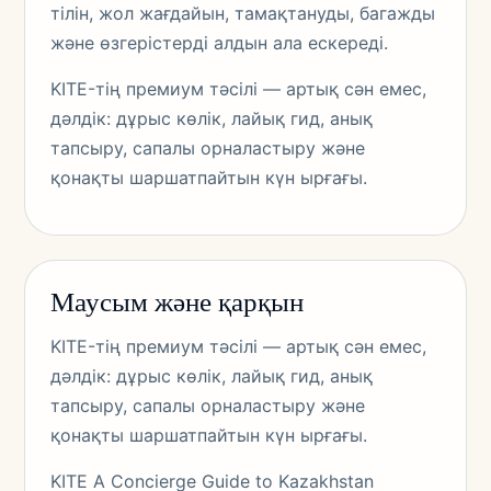
тілін, жол жағдайын, тамақтануды, багажды
және өзгерістерді алдын ала ескереді.
KITE-тің премиум тәсілі — артық сән емес,
дәлдік: дұрыс көлік, лайық гид, анық
тапсыру, сапалы орналастыру және
қонақты шаршатпайтын күн ырғағы.
Маусым және қарқын
KITE-тің премиум тәсілі — артық сән емес,
дәлдік: дұрыс көлік, лайық гид, анық
тапсыру, сапалы орналастыру және
қонақты шаршатпайтын күн ырғағы.
KITE A Concierge Guide to Kazakhstan