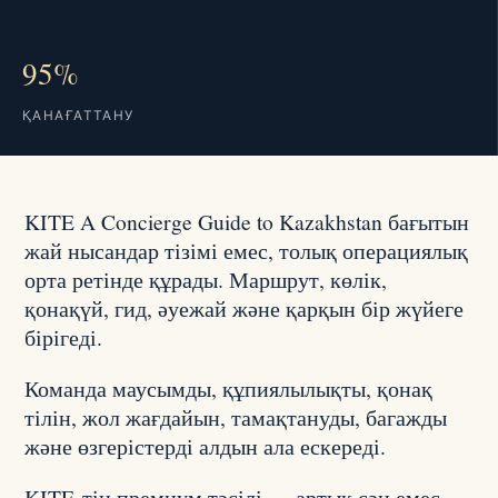
95%
ҚАНАҒАТТАНУ
KITE A Concierge Guide to Kazakhstan бағытын
жай нысандар тізімі емес, толық операциялық
орта ретінде құрады. Маршрут, көлік,
қонақүй, гид, әуежай және қарқын бір жүйеге
бірігеді.
Команда маусымды, құпиялылықты, қонақ
тілін, жол жағдайын, тамақтануды, багажды
және өзгерістерді алдын ала ескереді.
KITE-тің премиум тәсілі — артық сән емес,