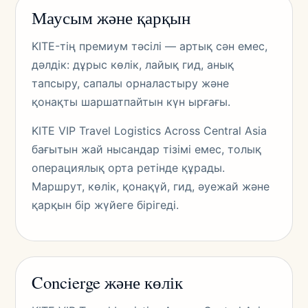
Маусым және қарқын
KITE-тің премиум тәсілі — артық сән емес,
дәлдік: дұрыс көлік, лайық гид, анық
тапсыру, сапалы орналастыру және
қонақты шаршатпайтын күн ырғағы.
KITE VIP Travel Logistics Across Central Asia
бағытын жай нысандар тізімі емес, толық
операциялық орта ретінде құрады.
Маршрут, көлік, қонақүй, гид, әуежай және
қарқын бір жүйеге бірігеді.
Concierge және көлік