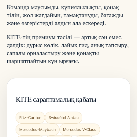
Команда маусымды, құпиялылықты, қонақ
тілін, жол жағдайын, тамақтануды, багажды
және өзгерістерді алдын ала ескереді.
KITE-тің премиум тәсілі — артық сән емес,
дәлдік: дұрыс көлік, лайық гид, анық тапсыру,
сапалы орналастыру және қонақты
шаршатпайтын күн ырғағы.
KITE сараптамалық қабаты
Ritz-Carlton
Swissôtel Alatau
Mercedes-Maybach
Mercedes V-Class