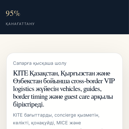
95%
ҚАНАҒАТТАНУ
Сапарға қысқаша шолу
KITE Қазақстан, Қырғызстан және
Өзбекстан бойынша cross-border VIP
logistics жүйесін vehicles, guides,
border timing және guest care арқылы
біріктіреді.
KITE бағыттарды, concierge қызметін,
көлікті, қонақүйді, MICE және