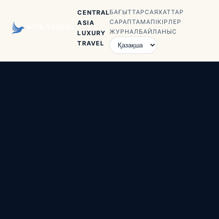
БАҒЫТТАР
САЯХАТТАР
CENTRAL
САРАПТАМА
ПІКІРЛЕР
ASIA
ЖУРНАЛ
БАЙЛАНЫС
LUXURY
TRAVEL