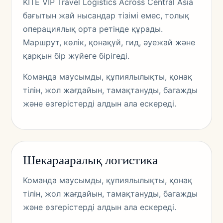
KITE VIP Travel Logistics Across Central Asia
бағытын жай нысандар тізімі емес, толық
операциялық орта ретінде құрады.
Маршрут, көлік, қонақүй, гид, әуежай және
қарқын бір жүйеге бірігеді.
Команда маусымды, құпиялылықты, қонақ
тілін, жол жағдайын, тамақтануды, багажды
және өзгерістерді алдын ала ескереді.
Шекарааралық логистика
Команда маусымды, құпиялылықты, қонақ
тілін, жол жағдайын, тамақтануды, багажды
және өзгерістерді алдын ала ескереді.