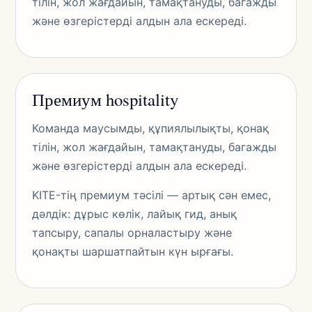
тілін, жол жағдайын, тамақтануды, багажды
және өзгерістерді алдын ала ескереді.
Премиум hospitality
Команда маусымды, құпиялылықты, қонақ
тілін, жол жағдайын, тамақтануды, багажды
және өзгерістерді алдын ала ескереді.
KITE-тің премиум тәсілі — артық сән емес,
дәлдік: дұрыс көлік, лайық гид, анық
тапсыру, сапалы орналастыру және
қонақты шаршатпайтын күн ырғағы.