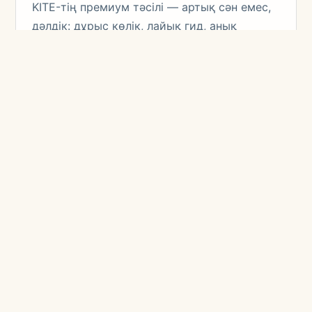
KITE-тің премиум тәсілі — артық сән емес,
дәлдік: дұрыс көлік, лайық гид, анық
тапсыру, сапалы орналастыру және
қонақты шаршатпайтын күн ырғағы.
Кураторлық тәжірибелер
KITE-тің премиум тәсілі — артық сән емес,
дәлдік: дұрыс көлік, лайық гид, анық
тапсыру, сапалы орналастыру және
қонақты шаршатпайтын күн ырғағы.
KITE VIP Travel Logistics Across Central Asia
бағытын жай нысандар тізімі емес, толық
операциялық орта ретінде құрады.