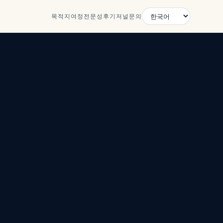
목적지
여정
전문성
후기
저널
문의