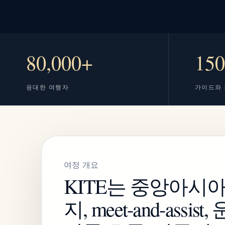
80,000+
15
응대한 여행자
가이드와
여정 개요
KITE는 중앙아시아
지, meet-and-ass