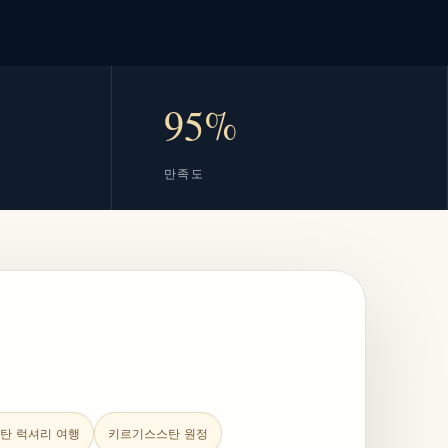
95%
만족도
탄 럭셔리 여행
키르기스스탄 원정